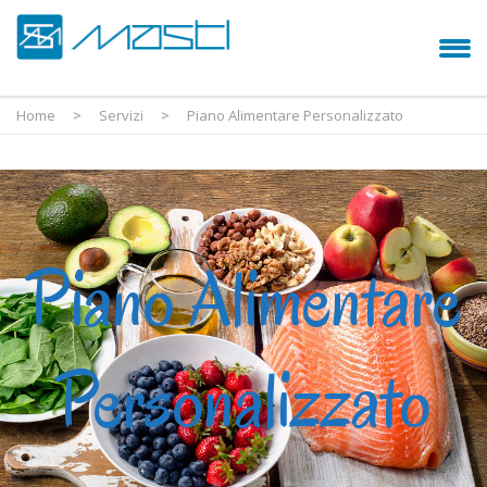
Home
>
Servizi
>
Piano Alimentare Personalizzato
Piano Alimentare
Personalizzato