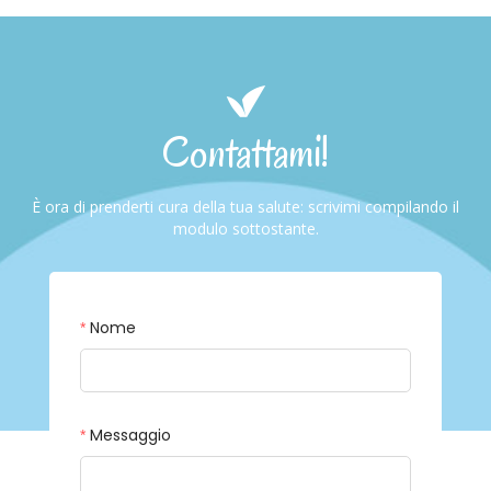
Contattami!
È ora di prenderti cura della tua salute: scrivimi compilando il
modulo sottostante.